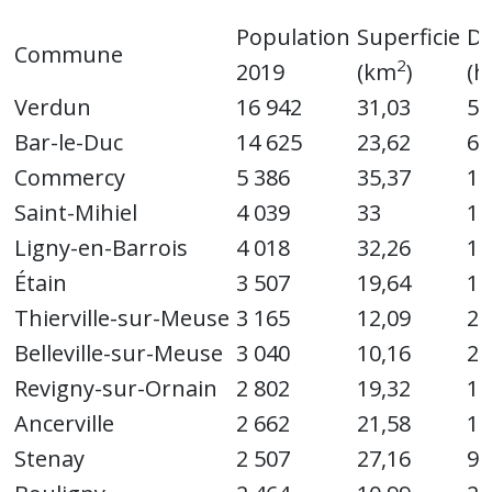
Population
Superficie
De
Commune
2
2019
(km
)
(h
Verdun
16 942
31,03
54
Bar-le-Duc
14 625
23,62
61
Commercy
5 386
35,37
15
Saint-Mihiel
4 039
33
12
Ligny-en-Barrois
4 018
32,26
12
Étain
3 507
19,64
17
Thierville-sur-Meuse
3 165
12,09
26
Belleville-sur-Meuse
3 040
10,16
29
Revigny-sur-Ornain
2 802
19,32
14
Ancerville
2 662
21,58
12
Stenay
2 507
27,16
92