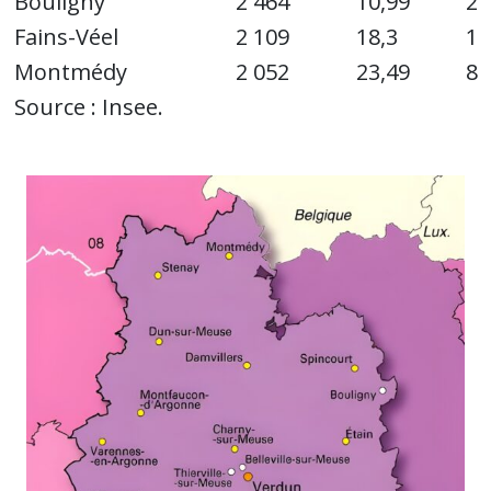
Bouligny
2 464
10,99
22
Fains-Véel
2 109
18,3
11
Montmédy
2 052
23,49
87
Source : Insee.