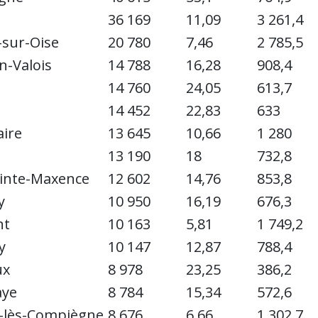
36 169
11,09
3 261,4
sur-Oise
20 780
7,46
2 785,5
n-Valois
14 788
16,28
908,4
14 760
24,05
613,7
14 452
22,83
633
ire
13 645
10,66
1 280
13 190
18
732,8
inte-Maxence
12 602
14,76
853,8
y
10 950
16,19
676,3
nt
10 163
5,81
1 749,2
y
10 147
12,87
788,4
ux
8 978
23,25
386,2
aye
8 784
15,34
572,6
-lès-Compiègne
8 676
6,66
1 302,7