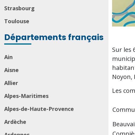
Strasbourg
Toulouse
Départements français
Sur les
Ain
municipa
habitant
Aisne
Noyon, 
Allier
Les com
Alpes-Maritimes
Alpes-de-Haute-Provence
Commu
Ardèche
Beauvai
Compiè
Ardennes