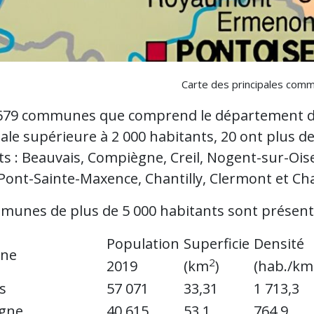
Carte des principales comm
 679 communes que comprend le département de 
le supérieure à 2 000 habitants, 20 ont plus de
s : Beauvais, Compiègne, Creil, Nogent-sur-Oise
Pont-Sainte-Maxence, Chantilly, Clermont et Ch
munes de plus de 5 000 habitants sont présenté
Population
Superficie
Densité
ne
2
2019
(km
)
(hab./km
s
57 071
33,31
1 713,3
gne
40 615
53,1
764,9