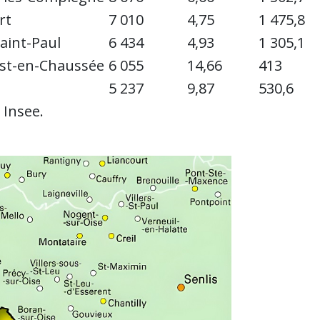
rt
7 010
4,75
1 475,8
Saint-Paul
6 434
4,93
1 305,1
ust-en-Chaussée
6 055
14,66
413
5 237
9,87
530,6
 Insee.