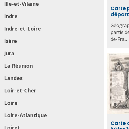
Ille-et-Vilaine
Carte 
départ
Indre
Géograph
Indre-et-Loire
partie d
de-Fra...
Isère
Jura
La Réunion
Landes
Loir-et-Cher
Loire
Loire-Atlantique
Carte 
Loiret