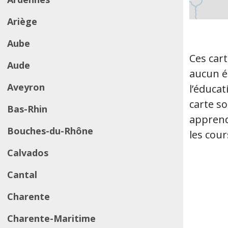
Ariège
Aube
Ces car
Aude
aucun é
Aveyron
l’éduca
carte so
Bas-Rhin
apprendr
Bouches-du-Rhône
les cour
Calvados
Cantal
Charente
Charente-Maritime