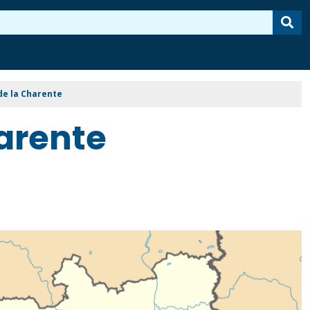
de la Charente
harente