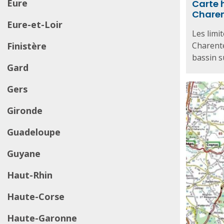
Eure
Carte 
Chare
Eure-et-Loir
Les limi
Finistère
Charente
bassin s
Gard
Gers
Gironde
Guadeloupe
Guyane
Haut-Rhin
Haute-Corse
Haute-Garonne