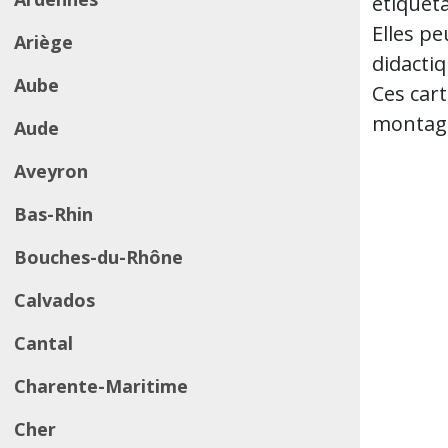
étiqueta
Elles p
Ariège
didactiq
Aube
Ces cart
montagne
Aude
Aveyron
Bas-Rhin
Bouches-du-Rhône
Calvados
Cantal
Charente-Maritime
Cher