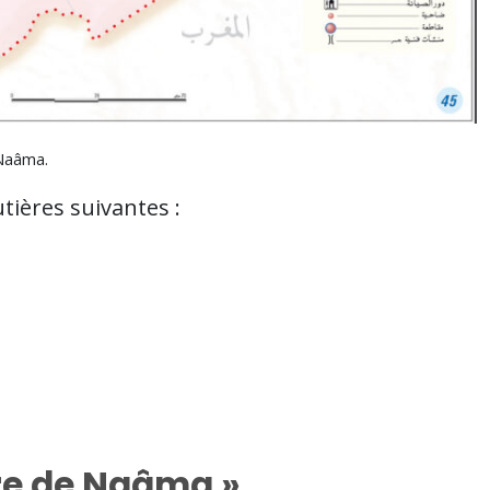
Naâma.
tières suivantes :
ère de Naâma »