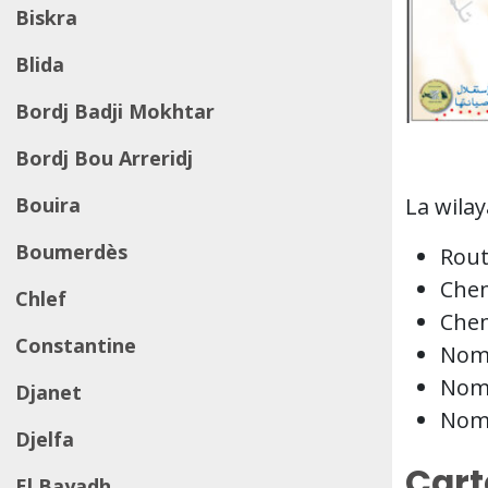
Biskra
Blida
Bordj Badji Mokhtar
Bordj Bou Arreridj
La wila
Bouira
Boumerdès
Rout
Chem
Chlef
Chem
Constantine
Nomb
Nomb
Djanet
Nomb
Djelfa
Cart
El Bayadh