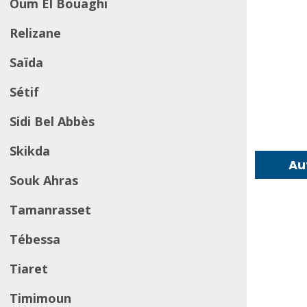
Oum El Bouaghi
Relizane
Saïda
Sétif
Sidi Bel Abbès
Skikda
Au
Souk Ahras
Tamanrasset
Tébessa
Tiaret
Timimoun