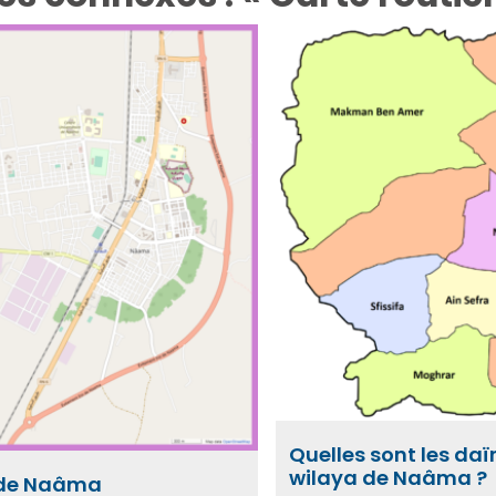
Quelles sont les daï
wilaya de Naâma ?
 de Naâma