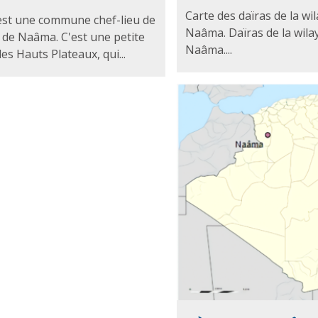
Carte des daïras de la wi
st une commune chef-lieu de
Naâma. Daïras de la wila
a de Naâma. C'est une petite
Naâma....
des Hauts Plateaux, qui...