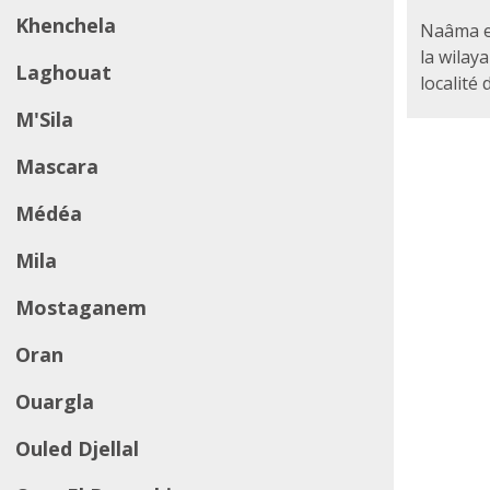
Khenchela
Naâma e
la wilay
Laghouat
localité 
M'Sila
Mascara
Médéa
Mila
Mostaganem
Oran
Ouargla
Ouled Djellal