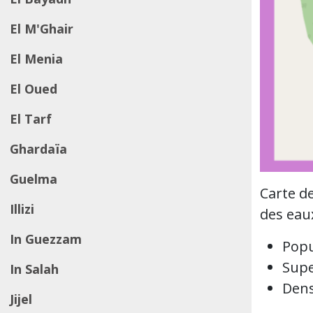
El M'Ghair
El Menia
El Oued
El Tarf
Ghardaïa
Guelma
Carte de
Illizi
des eaux
In Guezzam
Popu
Supe
In Salah
Dens
Jijel