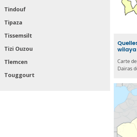
Tindouf
Tipaza
Tissemsilt
Quelles
Tizi Ouzou
wilaya
Carte de
Tlemcen
Daïras de
Touggourt