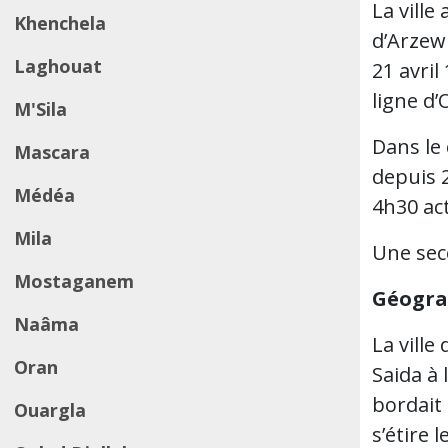
La ville
Khenchela
d’Arzew
Laghouat
21 avril
ligne d’
M'Sila
Dans le 
Mascara
depuis 
Médéa
4h30 ac
Mila
Une seco
Mostaganem
Géogra
Naâma
La ville
Oran
Saida à 
bordait 
Ouargla
s’étire 