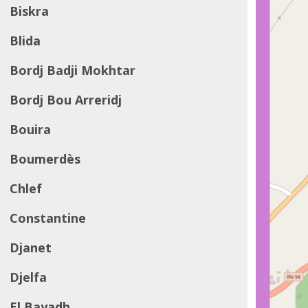
Biskra
Blida
Bordj Badji Mokhtar
Bordj Bou Arreridj
Bouira
Boumerdès
Chlef
Constantine
Djanet
Djelfa
El Bayadh