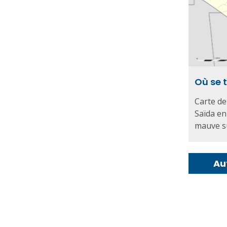
Où se 
Carte de 
Saïda en 
mauve sur
Au