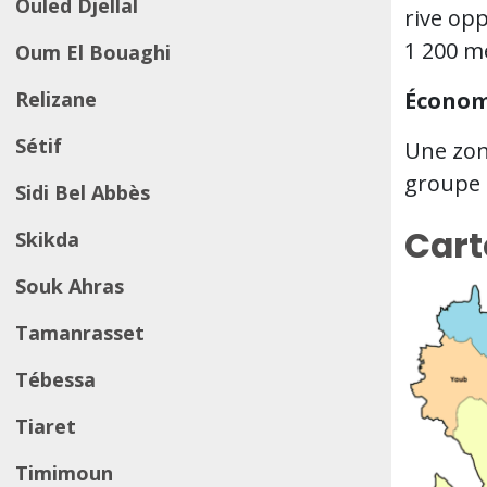
Ouled Djellal
rive op
1 200 m
Oum El Bouaghi
Relizane
Économ
Sétif
Une zone
groupe p
Sidi Bel Abbès
Cart
Skikda
Souk Ahras
Tamanrasset
Tébessa
Tiaret
Timimoun