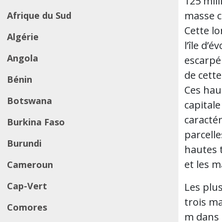
125 mill
masse co
Afrique du Sud
Cette l
Algérie
l’île d’
Angola
escarpé 
de cette
Bénin
Ces hau
Botswana
capitale
caractér
Burkina Faso
parcelle
Burundi
hautes 
et les m
Cameroun
Cap-Vert
Les plu
trois m
Comores
m dans 