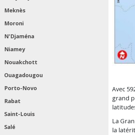
Meknès
Moroni
N'Djaména
Niamey
Nouakchott
Ouagadougou
Porto-Novo
Avec 59
grand pa
Rabat
latitude
Saint-Louis
La Grand
Salé
la latér