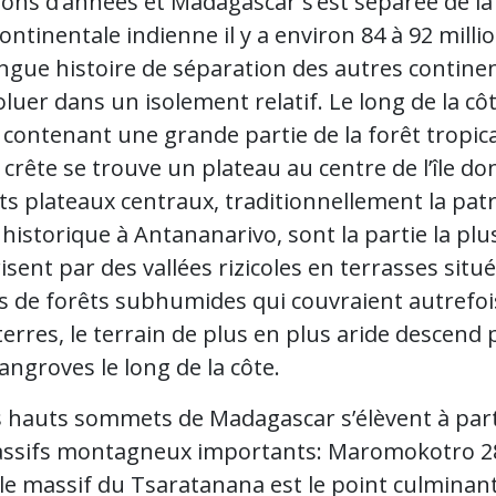
ions d’années et Madagascar s’est séparée de la
ntinentale indienne il y a environ 84 à 92 mill
ongue histoire de séparation des autres contine
évoluer dans un isolement relatif. Le long de la 
contenant une grande partie de la forêt tropicale
 crête se trouve un plateau au centre de l’île dont
ts plateaux centraux, traditionnellement la pat
 historique à Antananarivo, sont la partie la plu
isent par des vallées rizicoles en terrasses sit
s de forêts subhumides qui couvraient autrefois
terres, le terrain de plus en plus aride descen
angroves le long de la côte.
s hauts sommets de Madagascar s’élèvent à part
assifs montagneux importants: Maromokotro 2
le massif du Tsaratanana est le point culminan