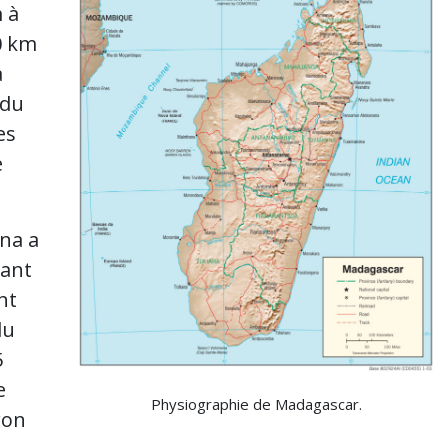
 à
0 km
a
 du
es
e
na a
nant
nt
du
5
e
Physiographie de Madagascar.
ron