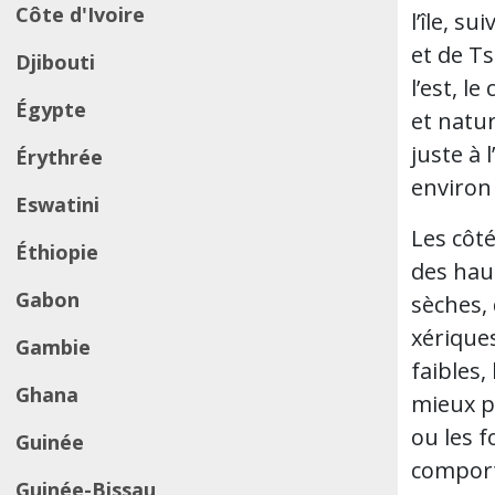
Côte d'Ivoire
l’île, s
et de Ts
Djibouti
l’est, l
Égypte
et natur
juste à l
Érythrée
environ
Eswatini
Les côté
Éthiopie
des haut
Gabon
sèches,
xériques
Gambie
faibles,
Ghana
mieux pr
ou les f
Guinée
comport
Guinée-Bissau