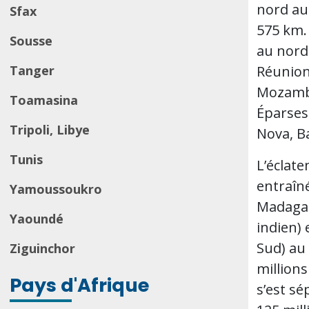
nord au
Sfax
575 km.
Sousse
au nord-
Réunion 
Tanger
Mozambiq
Toamasina
Éparses 
Tripoli, Libye
Nova, Ba
Tunis
L’éclat
entraîn
Yamoussoukro
Madagasc
Yaoundé
indien)
Sud) au 
Ziguinchor
million
Pays d'Afrique
s’est sé