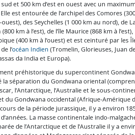
 sud et 500 km d’est en ouest avec un maximum
 Elle est entourée de l’archipel des Comores (30
ouest), des Seychelles (1 000 km au nord), de L
(800 km à l’est), de l’île Maurice (868 km à l’est),
ue (400 km à l’ouest) et est ceinturé par les Îl
de l’
océan Indien
(Tromelin, Glorieuses, Juan d
ssas da India et Europa).
ement préhistorique du supercontinent Gondwa
é la séparation du Gondwana oriental (compre
ar, l’Antarctique, l’Australie et le sous-contine
 et du Gondwana occidental (Afrique-Amérique 
cours de la période jurassique, il y a environ 18
s d’années. La masse continentale indo-malgach
parée de l’Antarctique et de l’Australie il y a envi