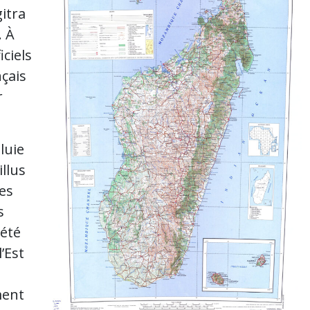
gitra
. À
iciels
nçais
r
luie
llus
es
s
 été
’Est
ment