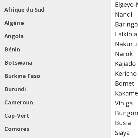
Elgeyo
Afrique du Sud
Nandi
Algérie
Baringo
Laikipia
Angola
Nakuru
Bénin
Narok
Botswana
Kajiado
Kericho
Burkina Faso
Bomet
Burundi
Kakame
Cameroun
Vihiga
Bungo
Cap-Vert
Busia
Comores
Siaya