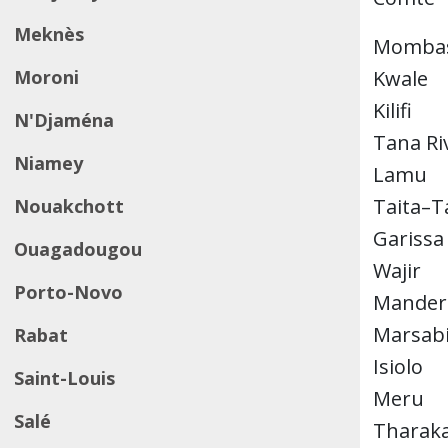
Meknès
Momba
Moroni
Kwale
Kilifi
N'Djaména
Tana Ri
Niamey
Lamu
Taita–T
Nouakchott
Garissa
Ouagadougou
Wajir
Porto-Novo
Mander
Marsabi
Rabat
Isiolo
Saint-Louis
Meru
Salé
Tharaka