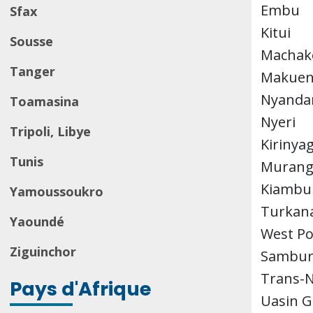
Embu
Sfax
Kitui
Sousse
Machak
Tanger
Makuen
Nyanda
Toamasina
Nyeri
Tripoli, Libye
Kirinya
Tunis
Murang
Kiambu
Yamoussoukro
Turkan
Yaoundé
West Po
Ziguinchor
Sambu
Trans-N
Pays d'Afrique
Uasin G