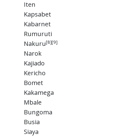
Iten
Kapsabet
Kabarnet
Rumuruti
[8][9]
Nakuru
Narok
Kajiado
Kericho
Bomet
Kakamega
Mbale
Bungoma
Busia
Siaya