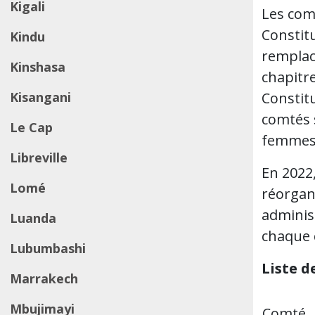
Kigali
Les com
Constit
Kindu
remplacé
Kinshasa
chapitr
Kisangani
Constitu
comtés 
Le Cap
femmes 
Libreville
En 2022,
Lomé
réorgan
adminis
Luanda
chaque 
Lubumbashi
Liste d
Marrakech
Mbujimayi
Comté