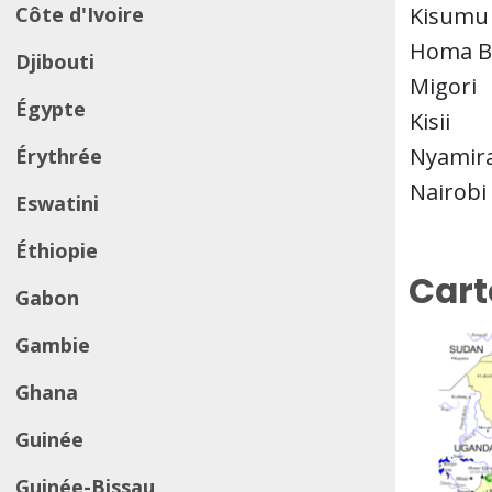
Côte d'Ivoire
Kisumu
Homa B
Djibouti
Migori
Égypte
Kisii
Nyamir
Érythrée
Nairobi
Eswatini
Éthiopie
Cart
Gabon
Gambie
Ghana
Guinée
Guinée-Bissau