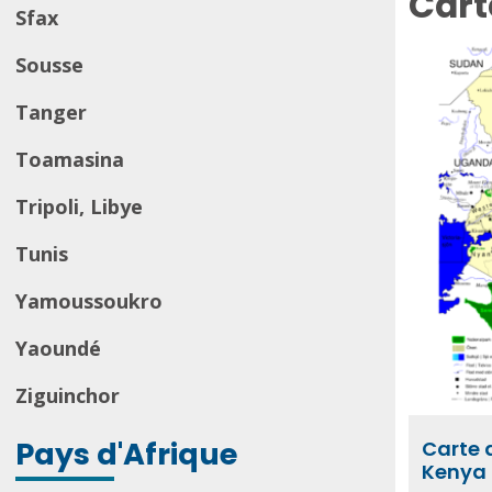
Cart
Sfax
Sousse
Tanger
Toamasina
Tripoli, Libye
Tunis
Yamoussoukro
Yaoundé
Ziguinchor
Pays d'Afrique
Carte 
Kenya