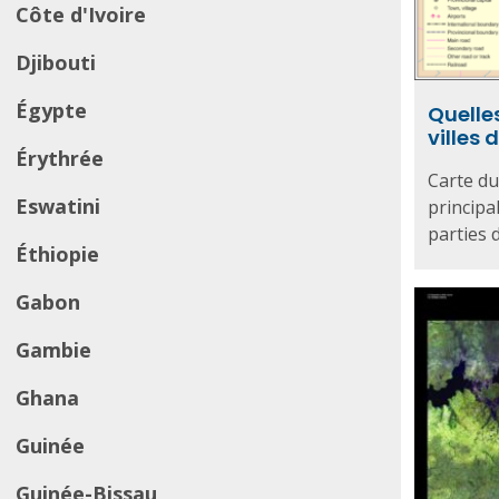
Côte d'Ivoire
Djibouti
Égypte
Quelles
villes 
Érythrée
Carte du
Eswatini
principal
parties d.
Éthiopie
Gabon
Gambie
Ghana
Guinée
Guinée-Bissau