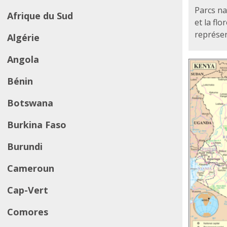
Parcs na
Afrique du Sud
et la fl
représen
Algérie
Angola
Bénin
Botswana
Burkina Faso
Burundi
Cameroun
Cap-Vert
Comores