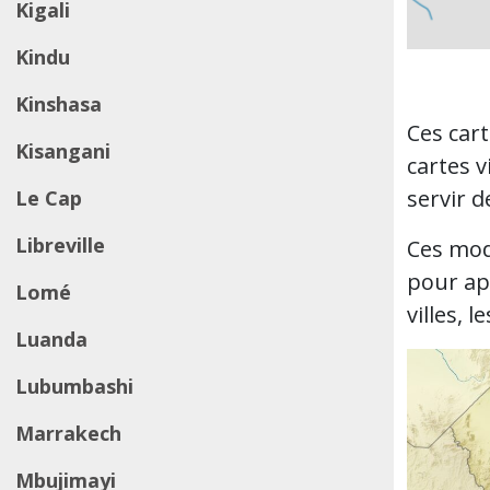
Kigali
Kindu
Kinshasa
Ces car
Kisangani
cartes v
servir 
Le Cap
Libreville
Ces modè
pour app
Lomé
villes, 
Luanda
Lubumbashi
Marrakech
Mbujimayi