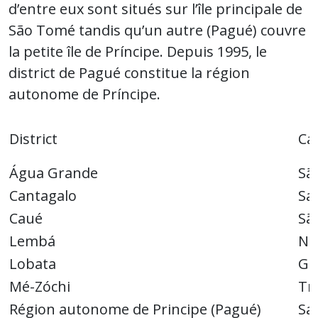
d’entre eux sont situés sur l’île principale de
São Tomé tandis qu’un autre (Pagué) couvre
la petite île de Príncipe. Depuis 1995, le
district de Pagué constitue la région
autonome de Príncipe.
District
Ca
Água Grande
Sã
Cantagalo
Sa
Caué
Sã
Lembá
Ne
Lobata
Gu
Mé-Zóchi
Tr
Région autonome de Principe (Pagué)
Sa