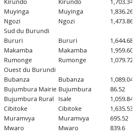
Kirundo
Kirundo
1,703.34
Muyinga
Muyinga
1,836.26
Ngozi
Ngozi
1,473.86
Sud du Burundi
Bururi
Bururi
1,644.68
Makamba
Makamba
1,959.60
Rumonge
Rumonge
1,079.72
Ouest du Burundi
Bubanza
Bubanza
1,089.04
Bujumbura Mairie
Bujumbura
86.52
Bujumbura Rural
Isale
1,059.84
Cibitoke
Cibitoke
1,635.53
Muramvya
Muramvya
695.52
Mwaro
Mwaro
839.6