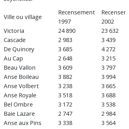
Recensement
Recensem
Ville ou village
1997
2002
Victoria
24 890
23 632
Cascade
2 983
3 439
De Quincey
3 685
4 272
Au Cap
2 648
3 215
Beau Vallon
3 609
3 797
Anse Boileau
3 882
3 994
Anse Volbert
3 238
3 665
Anse Royale
3 518
3 688
Bel Ombre
3 172
3 538
Baie Lazare
2 747
2 984
Anse aux Pins
3 338
3 564