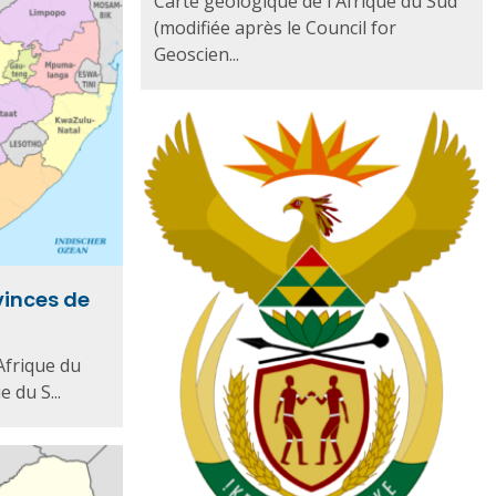
Carte géologique de l'Afrique du Sud
(modifiée après le Council for
Geoscien...
vinces de
Afrique du
 du S...