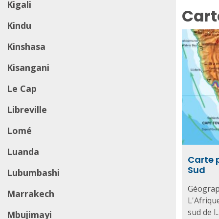
Kigali
Cart
Kindu
Kinshasa
Kisangani
Le Cap
Libreville
Lomé
Luanda
Carte 
Sud
Lubumbashi
Géograph
Marrakech
L'Afriqu
sud de l..
Mbujimayi