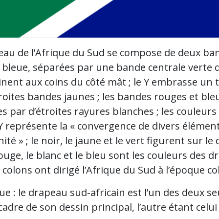
eau de l’Afrique du Sud se compose de deux ban
 bleue, séparées par une bande centrale verte qu
nent aux coins du côté mât ; le Y embrasse un t
roites bandes jaunes ; les bandes rouges et ble
s par d’étroites rayures blanches ; les couleur
Y représente la « convergence de divers élément
nité » ; le noir, le jaune et le vert figurent sur 
ouge, le blanc et le bleu sont les couleurs des
 colons ont dirigé l’Afrique du Sud à l’époque co
 : le drapeau sud-africain est l’un des deux se
cadre de son dessin principal, l’autre étant cel