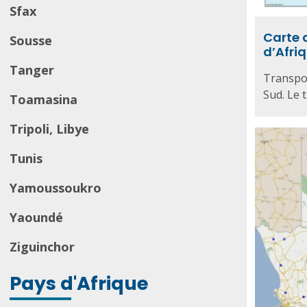
Sfax
Carte 
Sousse
d’Afri
Tanger
Transpor
Sud. Le t
Toamasina
Tripoli, Libye
Tunis
Yamoussoukro
Yaoundé
Ziguinchor
Pays d'Afrique