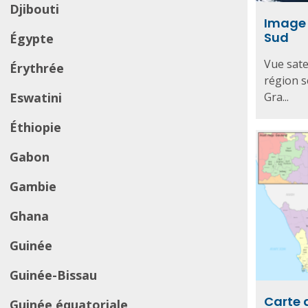
Djibouti
Image s
Sud
Égypte
Vue satel
Érythrée
région s
Eswatini
Gra...
Éthiopie
Gabon
Gambie
Ghana
Guinée
Guinée-Bissau
Carte 
Guinée équatoriale