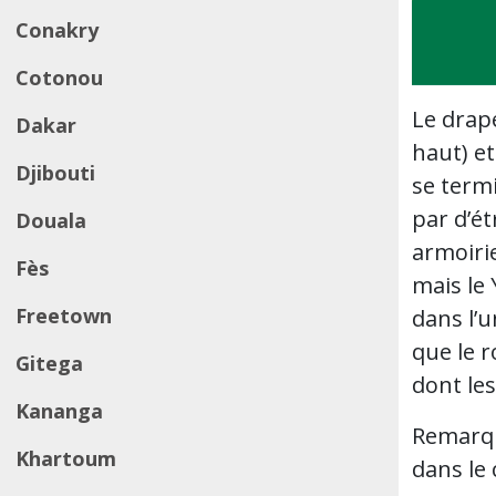
Conakry
Cotonou
Le drap
Dakar
haut) et
Djibouti
se termi
par d’ét
Douala
armoirie
Fès
mais le 
Freetown
dans l’u
que le r
Gitega
dont les
Kananga
Remarque
Khartoum
dans le 