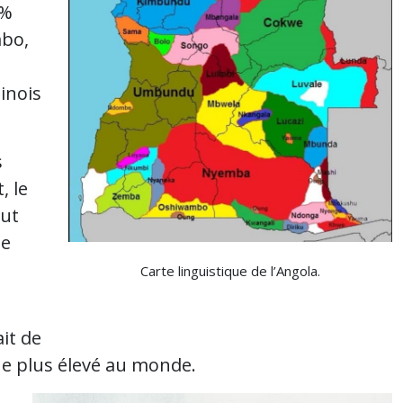
2%
mbo,
inois
s
, le
tut
de
Carte linguistique de l’Angola.
ait de
1e plus élevé au monde.