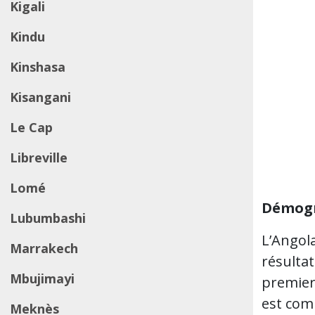
Kigali
Kindu
Kinshasa
Kisangani
Le Cap
Libreville
Lomé
Démogr
Lubumbashi
L’Angol
Marrakech
résulta
Mbujimayi
premier 
est com
Meknès