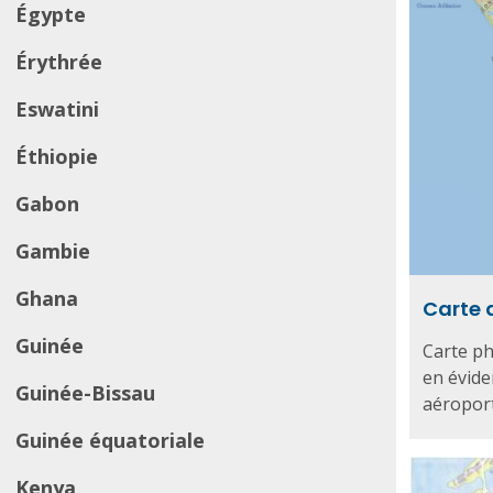
Égypte
Érythrée
Eswatini
Éthiopie
Gabon
Gambie
Ghana
Carte 
Guinée
Carte ph
en évide
Guinée-Bissau
aéroports
Guinée équatoriale
Kenya