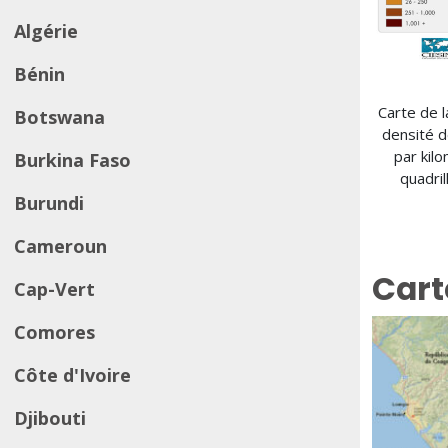
Algérie
Bénin
Carte de l
Botswana
densité 
par kil
Burkina Faso
quadri
Burundi
Cameroun
Cart
Cap-Vert
Comores
Côte d'Ivoire
Djibouti