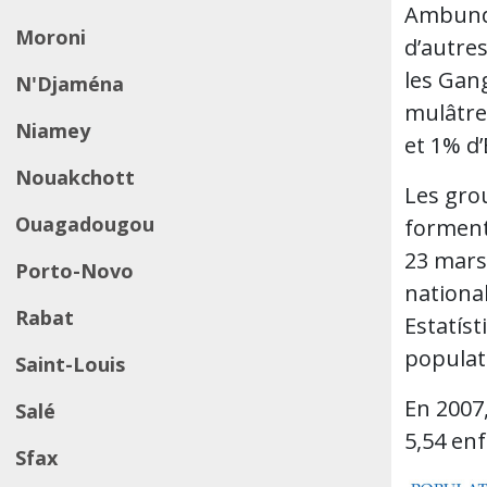
Ambundu
Moroni
d’autre
les Gang
N'Djaména
mulâtre
Niamey
et 1% d
Nouakchott
Les gro
Ouagadougou
forment 
23 mars 
Porto-Novo
national
Rabat
Estatíst
populat
Saint-Louis
En 2007,
Salé
5,54 en
Sfax