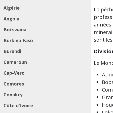
Algérie
La pêch
professi
Angola
années 1
Botswana
minerai 
sont le
Burkina Faso
Divisio
Burundi
Cameroun
Le Mono
Cap-Vert
Ath
Bop
Comores
Com
Conakry
Gra
Hou
Côte d'Ivoire
Loko