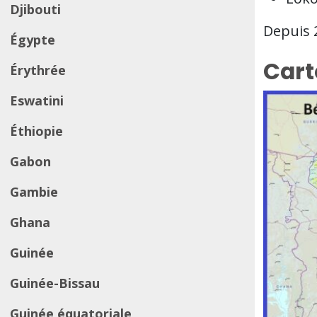
Djibouti
Depuis 
Égypte
Cart
Érythrée
Eswatini
Éthiopie
Gabon
Gambie
Ghana
Guinée
Guinée-Bissau
Guinée équatoriale