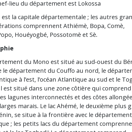
hef-lieu du département est Lokossa
est la capitale départementale ; les autres gra
rations comprennent Athiémè, Bopa, Comè,
opo, Houéyogbé, Possotomè et Sè.
phie
rtement du Mono est situé au sud-ouest du Bé
e le département du Couffo au nord, le départ
antique à l’est, l’océan Atlantique au sud et le To
 Il est situé dans une zone côtière qui comprend
des lagunes interconnectés et des côtes allongé
 larges marais. Le lac Ahémé, le deuxième plus 
énin, se situe à la frontière avec le départemen
ique ; les petits lacs du département comprenne