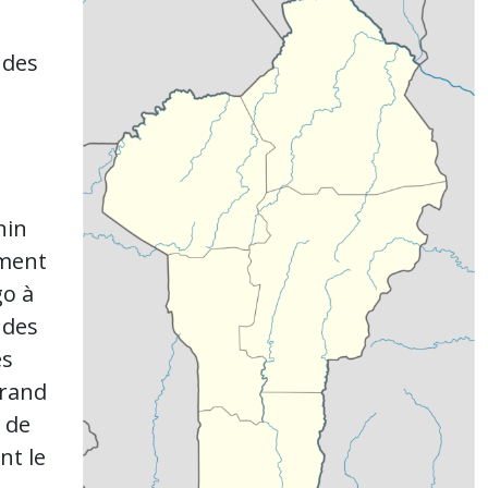
ndes
nin
ement
go à
 des
es
grand
t de
nt le