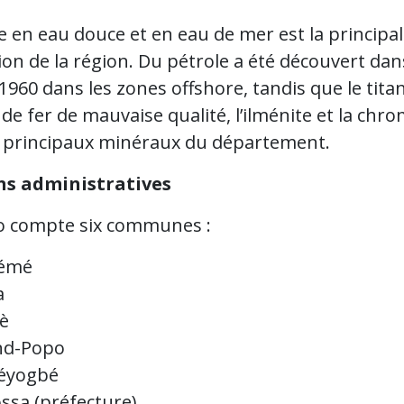
e en eau douce et en eau de mer est la principa
on de la région. Du pétrole a été découvert dan
960 dans les zones offshore, tandis que le titan
de fer de mauvaise qualité, l’ilménite et la chro
s principaux minéraux du département.
ns administratives
 compte six communes :
iémé
a
è
nd-Popo
éyogbé
ssa (préfecture)