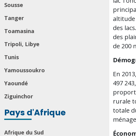
lac Toh
Sousse
princip
Tanger
altitude
des lacs
Toamasina
des pla
Tripoli, Libye
de 200 
Tunis
Démog
Yamoussoukro
En 2013
497 243
Yaoundé
proport
Ziguinchor
rurale t
totale 
Pays d'Afrique
ménages
Afrique du Sud
Économ