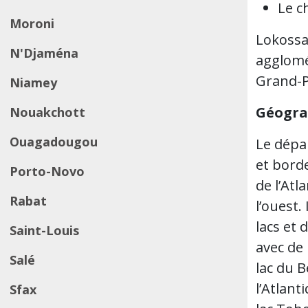
Le c
Moroni
Lokossa 
N'Djaména
agglomé
Grand-P
Niamey
Géogra
Nouakchott
Ouagadougou
Le dépa
et bord
Porto-Novo
de l’Atl
Rabat
l’ouest.
lacs et 
Saint-Louis
avec de
Salé
lac du B
l’Atlant
Sfax