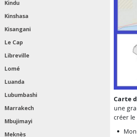
Kindu
Kinshasa
Kisangani
Le Cap
Libreville
Lomé
Luanda
Lubumbashi
Carte 
une gra
Marrakech
créer l
Mbujimayi
Mono
Meknès