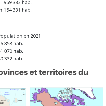
969 383 hab.
n
154 331 hab.
Population en 2021
36 858 hab.
41 070 hab.
40 332 hab.
vinces et territoires du