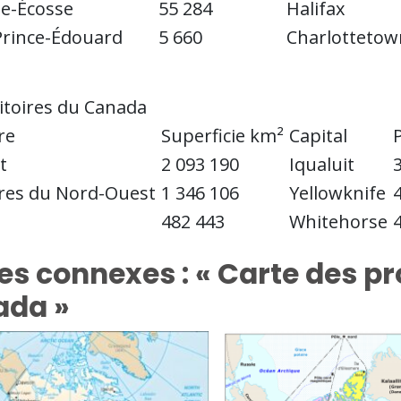
e-Écosse
55 284
Halifax
Prince-Édouard
5 660
Charlottetow
ritoires du Canada
re
Superficie km²
Capital
t
2 093 190
Iqualuit
ires du Nord-Ouest
1 346 106
Yellowknife
482 443
Whitehorse
es connexes : « Carte des pro
ada »