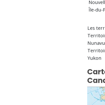
Nouvell
Île-du-
Les ter
Territoi
Nunavu
Territo
Yukon
Cart
Can