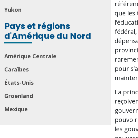
référen
Yukon
que les 
l’éduca
Pays et régions
fédéral
d'Amérique du Nord
dépense
provinci
Amérique Centrale
raremen
pour s’
Caraïbes
maintenu
États-Unis
La princ
Groenland
reçoiven
Mexique
gouvern
pouvoirs
les gou