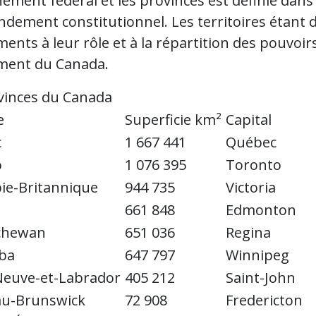
ement fédéral et les provinces est définie dans
dement constitutionnel. Les territoires étant 
ents à leur rôle et à la répartition des pouvoir
ement du Canada.
vinces du Canada
e
Superficie km²
Capital
c
1 667 441
Québec
o
1 076 395
Toronto
e-Britannique
944 735
Victoria
661 848
Edmonton
chewan
651 036
Regina
ba
647 797
Winnipeg
euve-et-Labrador
405 212
Saint-John
u-Brunswick
72 908
Fredericton