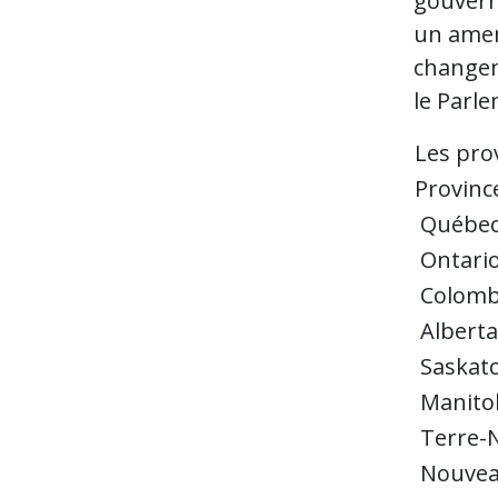
gouvern
un amen
changem
le Parl
Les pro
Provinc
Québe
Ontari
Colombi
Alberta
Saskat
Manito
Terre-N
Nouvea