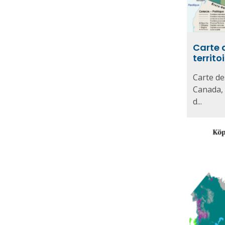
Carte 
territ
Carte de
Canada,
d...