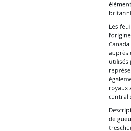
éléments
britann
Les feui
l’origin
Canada a
auprès d
utilisés
représe
égalemen
royaux 
central
Descript
de gueul
trescheu