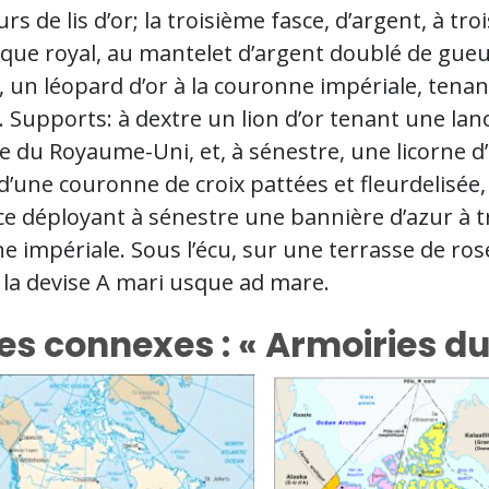
eurs de lis d’or; la troisième fasce, d’argent, à tr
que royal, au mantelet d’argent doublé de gueule
 un léopard d’or à la couronne impériale, tenant
 Supports: à dextre un lion d’or tenant une lanc
 du Royaume-Uni, et, à sénestre, une licorne d’a
 d’une couronne de croix pattées et fleurdelisé
e déployant à sénestre une bannière d’azur à tro
 impériale. Sous l’écu, sur une terrasse de roses
 la devise A mari usque ad mare.
es connexes : « Armoiries d