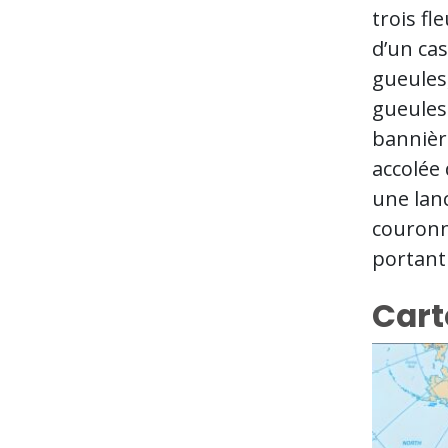
trois fl
d’un cas
gueules,
gueules.
bannière
accolée
une lanc
couronne
portant
Cart