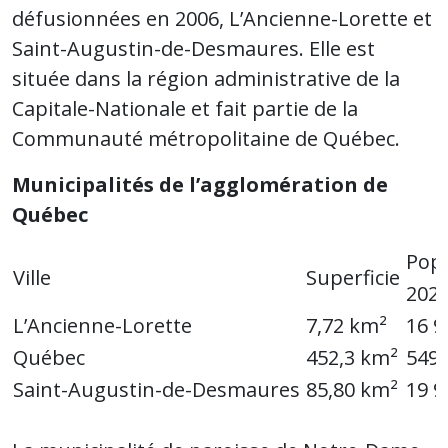
défusionnées en 2006, L’Ancienne-Lorette et
Saint-Augustin-de-Desmaures. Elle est
située dans la région administrative de la
Capitale-Nationale et fait partie de la
Communauté métropolitaine de Québec.
Municipalités de l’agglomération de
Québec
Popu
Ville
Superficie
202
L’Ancienne-Lorette
7,72 km²
16 9
Québec
452,3 km²
549 
Saint-Augustin-de-Desmaures
85,80 km²
19 9