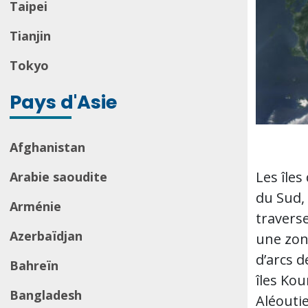
Taipei
Tianjin
Tokyo
Pays d'Asie
Afghanistan
Les îles
Arabie saoudite
du Sud,
Arménie
traverse
Azerbaïdjan
une zon
d’arcs d
Bahreïn
îles Kou
Bangladesh
Aléouti