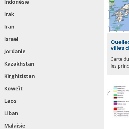
Indonésie
Irak
Iran
Israël
Quelles
villes 
Jordanie
Carte du
Kazakhstan
les princi
Kirghizistan
Koweït
Laos
Liban
Malaisie