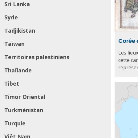
Sri Lanka
Syrie
Tadjikistan
Corée 
Taïwan
Les lieu
Territoires palestiniens
cette ca
représen
Thaïlande
Tibet
Timor Oriental
Turkménistan
Turquie
Viêt Nam