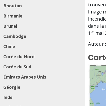
trouvent
Bhoutan
image m
Birmanie
incendie
dans la
Brunei
er
1
mai 
Cambodge
Auteur 
Chine
Cart
Corée du Nord
Corée du Sud
Émirats Arabes Unis
Géorgie
Inde