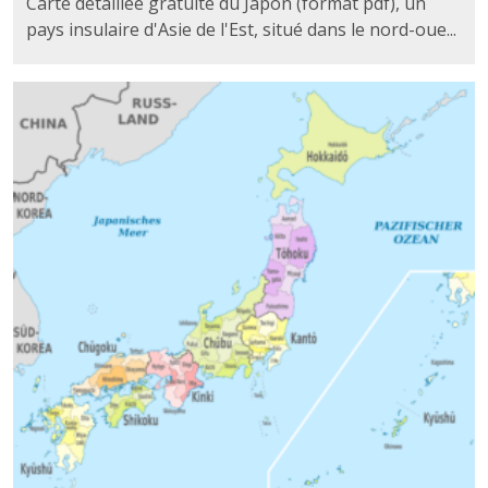
Carte détaillée gratuite du Japon (format pdf), un
pays insulaire d'Asie de l'Est, situé dans le nord-oue...