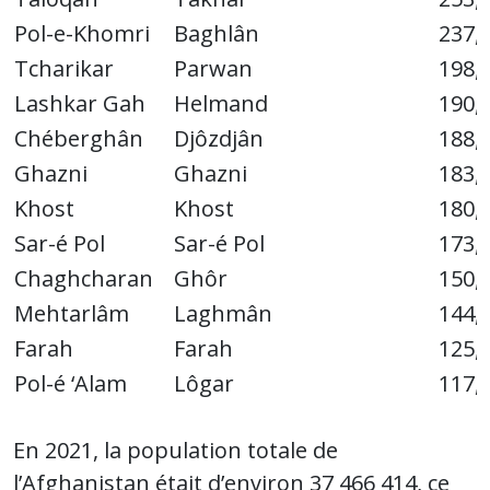
Pol-e-Khomri
Baghlân
237,
Tcharikar
Parwan
198,
Lashkar Gah
Helmand
190,
Chéberghân
Djôzdjân
188,
Ghazni
Ghazni
183,
Khost
Khost
180,
Sar-é Pol
Sar-é Pol
173,
Chaghcharan
Ghôr
150,
Mehtarlâm
Laghmân
144,
Farah
Farah
125,
Pol-é ‘Alam
Lôgar
117,
En 2021, la population totale de
l’Afghanistan était d’environ 37 466 414, ce