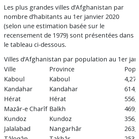
Les plus grandes villes d’Afghanistan par
nombre d’habitants au 1er janvier 2020
(selon une estimation basée sur le
recensement de 1979) sont présentées dans
le tableau ci-dessous.
Villes d’Afghanistan par population au 1er jan
Ville
Province
Popu
Kaboul
Kaboul
4,27
Kandahar
Kandahar
614,
Hérat
Hérat
556,
Mazâr-e Charîf
Balkh
469,
Kundoz
Kundoz
356,
Jalalabad
Nangarhâr
263,
Tâloqân
Takhâr
253,