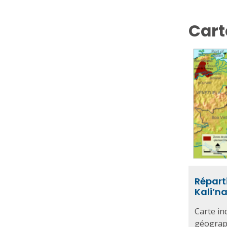
Cart
Répart
Kali’n
Carte in
géograph