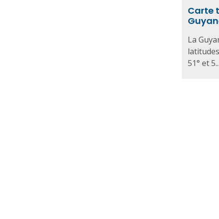
Carte 
Guyan
La Guyan
latitudes
51° et 5..