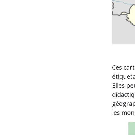
Ces car
étiqueta
Elles p
didactiq
géograph
les mont