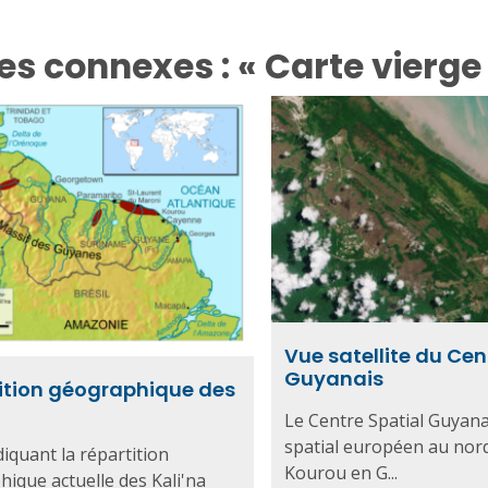
es connexes : « Carte vierge
Vue satellite du Cen
Guyanais
ition géographique des
a
Le Centre Spatial Guyana
spatial européen au nor
diquant la répartition
Kourou en G...
ique actuelle des Kali'na