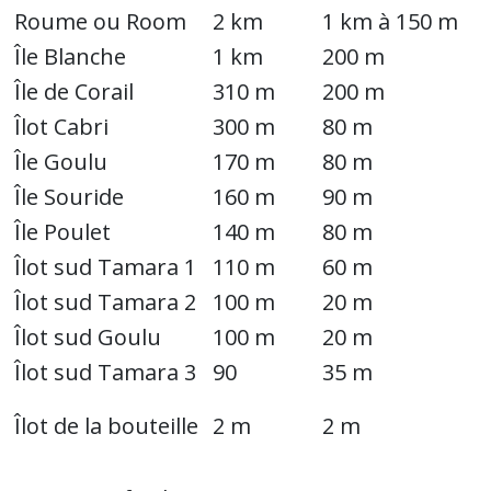
Roume ou Room
2 km
1 km à 150 m
Île Blanche
1 km
200 m
Île de Corail
310 m
200 m
Îlot Cabri
300 m
80 m
Île Goulu
170 m
80 m
Île Souride
160 m
90 m
Île Poulet
140 m
80 m
Îlot sud Tamara 1
110 m
60 m
Îlot sud Tamara 2
100 m
20 m
Îlot sud Goulu
100 m
20 m
Îlot sud Tamara 3
90
35 m
Îlot de la bouteille
2 m
2 m