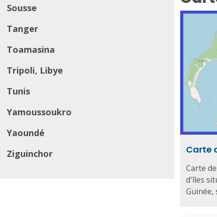
Sousse
Tanger
Toamasina
Tripoli, Libye
Tunis
Yamoussoukro
Yaoundé
Carte d
Ziguinchor
Carte de
d'îles s
Guinée, s