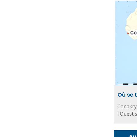
Où se 
Conakry 
l'Ouest su
Au