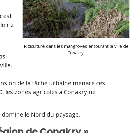
a
c’est
le riz
Riziculture dans les mangroves entourant la ville de
Conakry.
as-
ille.
a
xtension de la tâche urbaine menace ces
90, les zones agricoles à Conakry ne
, domine le Nord du paysage.
région de Conakry »