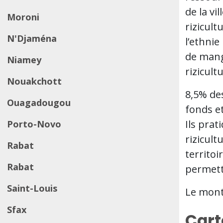
de la vi
Moroni
rizicultu
N'Djaména
l’ethnie
de mang
Niamey
rizicult
Nouakchott
8,5% des
Ouagadougou
fonds et
Ils prat
Porto-Novo
rizicult
Rabat
territoi
Rabat
permett
Saint-Louis
Le mont
Sfax
Cart