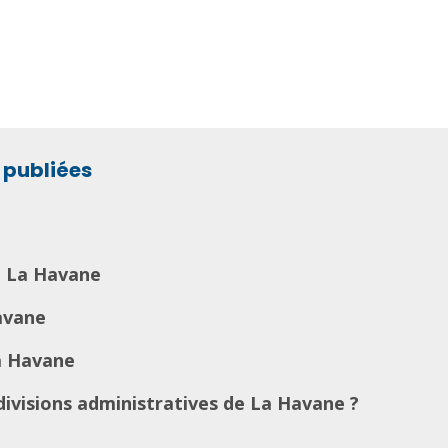
publiées
e La Havane
Havane
a Havane
divisions administratives de La Havane ?