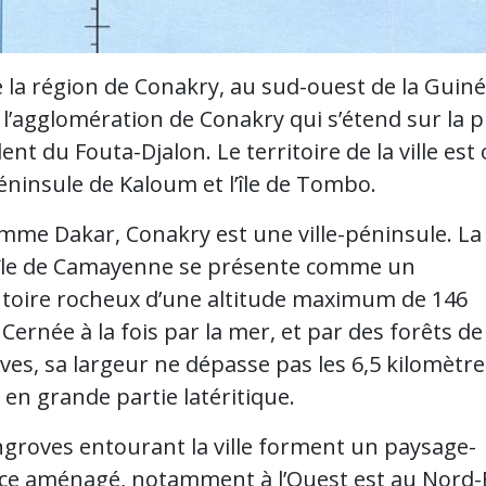
 la région de Conakry, au sud-ouest de la Guinée
 l’agglomération de Conakry qui s’étend sur la p
nt du Fouta-Djalon. Le territoire de la ville es
éninsule de Kaloum et l’île de Tombo.
mme Dakar, Conakry est une ville-péninsule. La
île de Camayenne se présente comme un
oire rocheux d’une altitude maximum de 146
Cernée à la fois par la mer, et par des forêts de
es, sa largeur ne dépasse pas les 6,5 kilomètre
t en grande partie latéritique.
groves entourant la ville forment un paysage-
ce aménagé, notamment à l’Ouest est au Nord-