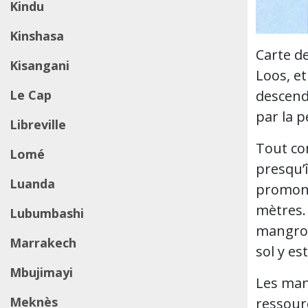
Kindu
Kinshasa
Carte de
Kisangani
Loos, et
Le Cap
descende
par la p
Libreville
Tout co
Lomé
presqu’
Luanda
promont
mètres. 
Lubumbashi
mangrov
Marrakech
sol y es
Mbujimayi
Les man
Meknès
ressour