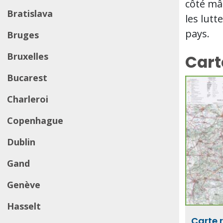
côté mâ
Bratislava
les lutt
pays.
Bruges
Bruxelles
Cart
Bucarest
Charleroi
Copenhague
Dublin
Gand
Genève
Hasselt
Carte r