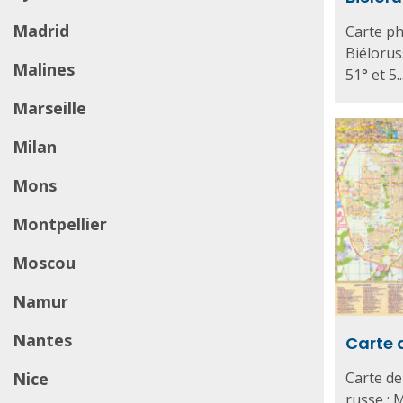
Madrid
Carte ph
Biélorus
Malines
51° et 5..
Marseille
Milan
Mons
Montpellier
Moscou
Namur
Nantes
Carte 
Nice
Carte de
russe : М