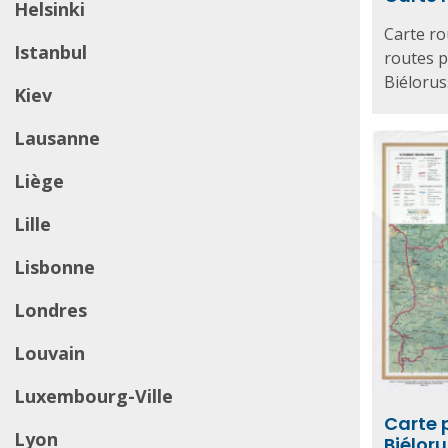
Helsinki
Carte ro
Istanbul
routes 
Biéloruss
Kiev
Lausanne
Liège
Lille
Lisbonne
Londres
Louvain
Luxembourg-Ville
Carte 
Lyon
Biéloru