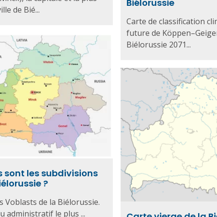
Biélorussie
lle de Bié...
Carte de classification cl
future de Köppen–Geiger
Biélorussie 2071...
s sont les subdivisions
iélorussie ?
s Voblasts de la Biélorussie.
 administratif le plus ...
Carte vierge de la B