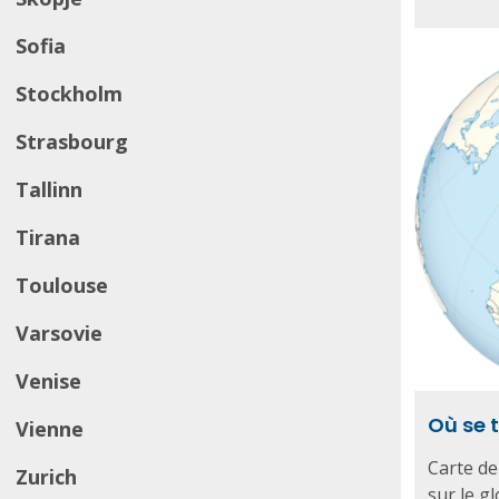
Sofia
Stockholm
Strasbourg
Tallinn
Tirana
Toulouse
Varsovie
Venise
Où se t
Vienne
Carte de
Zurich
sur le g