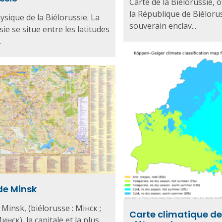
Carte de la Biélorussie, o
la République de Biéloru
ysique de la Biélorussie. La
souverain enclav...
sie se situe entre les latitudes
.
de Minsk
 Minsk, (biélorusse : Мінск ;
Carte climatique de
инск), la capitale et la plus