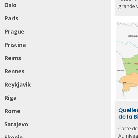
Oslo
grande vi
Paris
Prague
Pristina
Reims
Rennes
Reykjavik
Riga
Quelle
Rome
de la B
Sarajevo
Carte de
Au niveau
Skopje