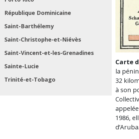
République Dominicaine
Saint-Barthélemy
Saint-Christophe-et-Niévès
Saint-Vincent-et-les-Grenadines
Carte 
Sainte-Lucie
la péni
Trinité-et-Tobago
32 kilo
à son po
Collecti
appelée
1986, el
d’Aruba