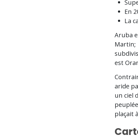
Supe
En 2
La c
Aruba e
Martin; 
subdivis
est Ora
Contrai
aride pa
un ciel 
peuplée
plaçait 
Cart