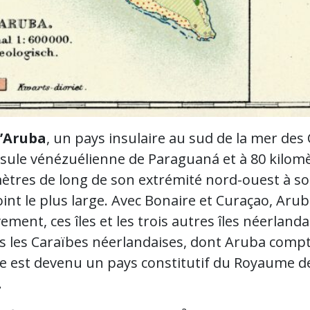
d’Aruba
, un pays insulaire au sud de la mer des
nsule vénézuélienne de Paraguaná et à 80 kilom
mètres de long de son extrémité nord-ouest à so
int le plus large. Avec Bonaire et Curaçao, Aru
vement, ces îles et les trois autres îles néerla
s les Caraïbes néerlandaises, dont Aruba compte
le est devenu un pays constitutif du Royaume de
.