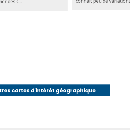
connaît peu de variations
er des C...
tres cartes d'intérêt géographique