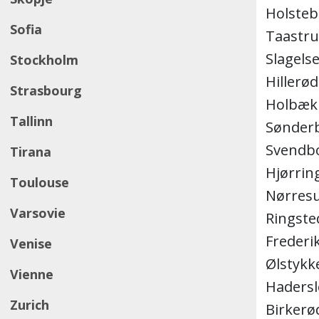
Holsteb
Sofia
Taastr
Slagels
Stockholm
Hillerød
Strasbourg
Holbæk
Tallinn
Sønder
Svendb
Tirana
Hjørrin
Toulouse
Nørres
Varsovie
Ringste
Frederi
Venise
Ølstykk
Vienne
Hadersl
Zurich
Birkerø