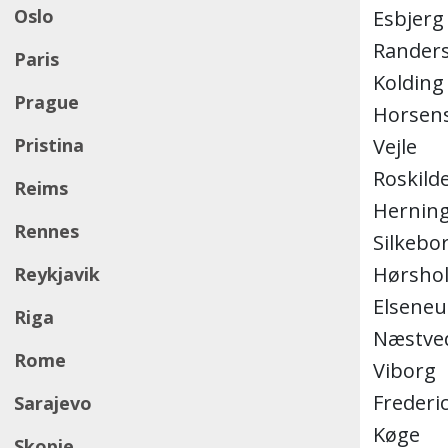
Oslo
Esbjerg
Rander
Paris
Kolding
Prague
Horsen
Vejle
Pristina
Roskild
Reims
Hernin
Rennes
Silkebo
Hørsho
Reykjavik
Elseneu
Riga
Næstve
Rome
Viborg
Frederic
Sarajevo
Køge
Skopje