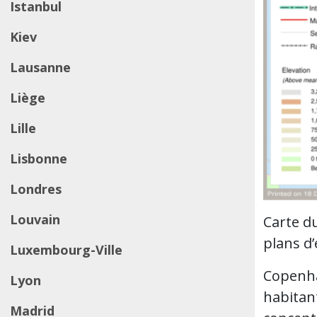
Istanbul
Kiev
Lausanne
Liège
Lille
Lisbonne
Londres
Louvain
Carte d
plans d
Luxembourg-Ville
Copenha
Lyon
habitant
Madrid