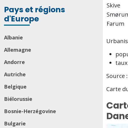
Skive
Pays et régions
Smøru
d'Europe
Farum
Albanie
Urbanis
Allemagne
popu
Andorre
taux
Autriche
Source 
Belgique
Carte d
Biélorussie
Cart
Bosnie-Herzégovine
Dane
Bulgarie