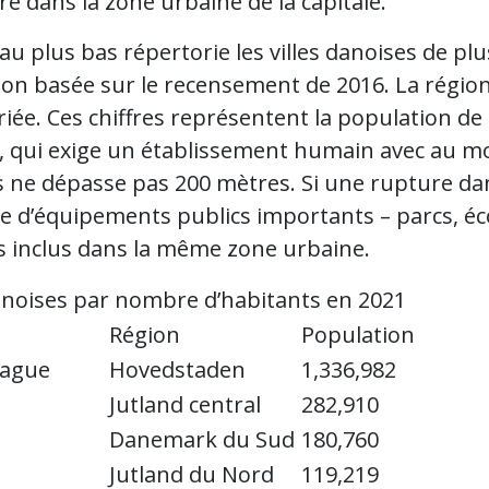
é dans la zone urbaine de la capitale.
au plus bas répertorie les villes danoises de plu
on basée sur le recensement de 2016. La région 
iée. Ces chiffres représentent la population de l
, qui exige un établissement humain avec au moi
 ne dépasse pas 200 mètres. Si une rupture dan
e d’équipements publics importants – parcs, éco
s inclus dans la même zone urbaine.
danoises par nombre d’habitants en 2021
Région
Population
ague
Hovedstaden
1,336,982
Jutland central
282,910
Danemark du Sud
180,760
Jutland du Nord
119,219