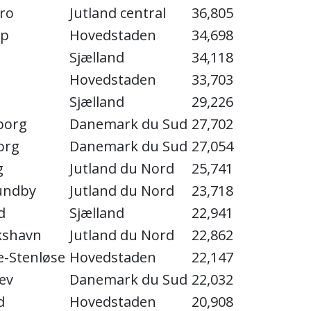
ro
Jutland central
36,805
up
Hovedstaden
34,698
e
Sjælland
34,118
Hovedstaden
33,703
Sjælland
29,226
borg
Danemark du Sud
27,702
org
Danemark du Sud
27,054
g
Jutland du Nord
25,741
undby
Jutland du Nord
23,718
d
Sjælland
22,941
kshavn
Jutland du Nord
22,862
e-Stenløse
Hovedstaden
22,147
ev
Danemark du Sud
22,032
d
Hovedstaden
20,908