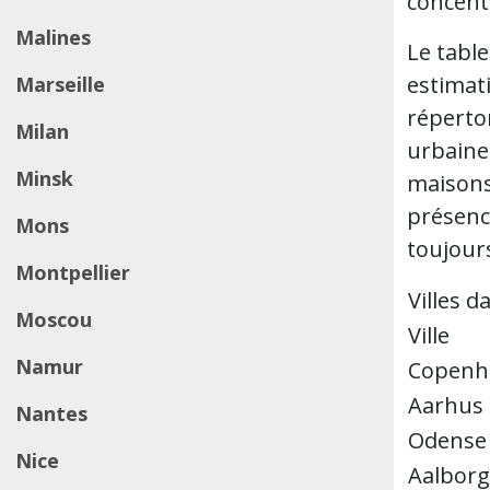
concentr
Malines
Le table
estimati
Marseille
répertor
Milan
urbaine
Minsk
maisons
présenc
Mons
toujour
Montpellier
Villes 
Moscou
Ville
Namur
Copenh
Aarhus
Nantes
Odense
Nice
Aalborg