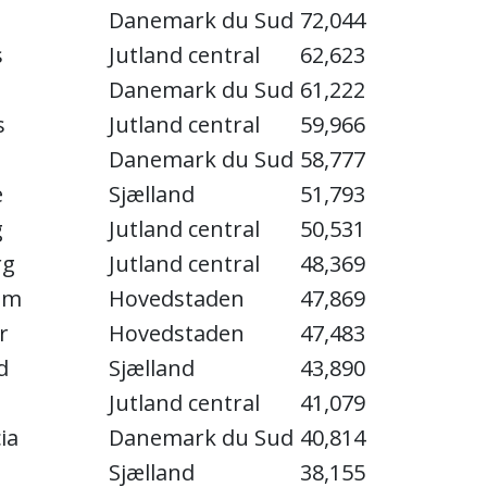
Danemark du Sud
72,044
s
Jutland central
62,623
Danemark du Sud
61,222
s
Jutland central
59,966
Danemark du Sud
58,777
e
Sjælland
51,793
g
Jutland central
50,531
rg
Jutland central
48,369
lm
Hovedstaden
47,869
r
Hovedstaden
47,483
d
Sjælland
43,890
Jutland central
41,079
ia
Danemark du Sud
40,814
Sjælland
38,155