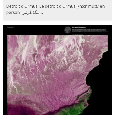
Détroit d'Ormuz. Le détroit d'Ormuz (/hɔːrˈmuːz/ en
persan : تنگهٔ هُرمُز ...