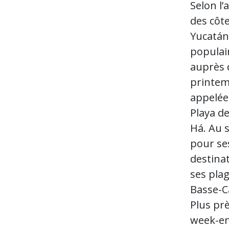
Selon l’
des côte
Yucatán,
populair
auprès 
printem
appelée
Playa de
Há. Au s
pour ses
destinat
ses plag
Basse-C
Plus prè
week-en