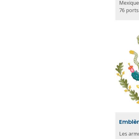
Mexique.
76 ports 
Emblè
Les armo