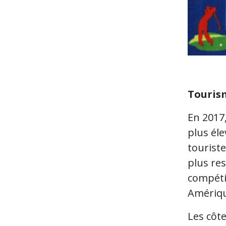
Touris
En 2017,
plus éle
touriste
plus res
compétit
Amériqu
Les côt