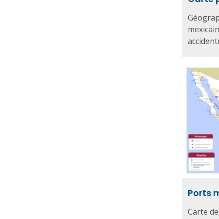
Géograph
mexicain
accident
Ports 
Carte de