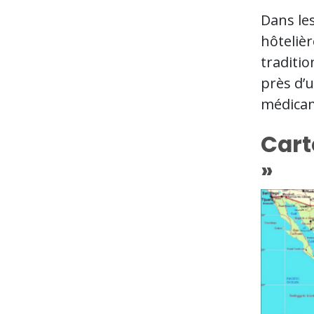
Dans les
hôtelièr
traditio
près d’u
médicame
Cart
»