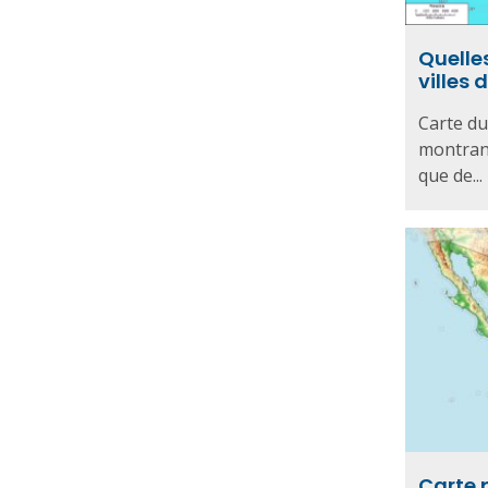
Quelles
villes 
Carte du
montrant 
que de...
Carte 