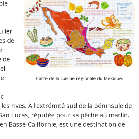
ble
ulier
es de
e
e de
el-
re
Carte de la cuisine régionale du Mexique.
ec
les rives. À l’extrémité sud de la péninsule de
 San Lucas, réputée pour sa pêche au marlin.
, en Basse-Californie, est une destination de